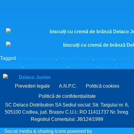
Tagged
biscuiți cu cremă
,
biscuiți de casă
,
cookies
,
cremă
de brânză
,
desert pentru copii
,
desert rapid
,
Igluul de lapte
Prevederi legale
A.N.P.C.
Politică cookies
Politică de confidențialitate
SC Delaco Distribution SA Sediul social: Str. Targului nr. 6,
505100 Codlea, jud. Brașov C.U.I.: RO 11411737 Nr. înreg.
Registrul Comerțului: J8/124/1999
Social media & sharing icons powered by
UltimatelySocial