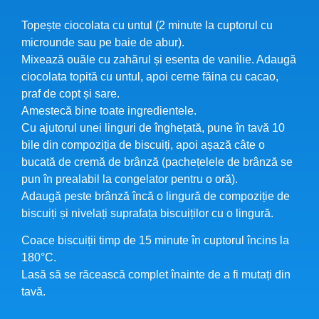
Topește ciocolata cu untul (2 minute la cuptorul cu
microunde sau pe baie de abur).
Mixează ouăle cu zahărul și esenta de vanilie. Adaugă
ciocolata topită cu untul, apoi cerne făina cu cacao,
praf de copt și sare.
Amestecă bine toate ingredientele.
Cu ajutorul unei linguri de înghețată, pune în tavă 10
bile din compoziția de biscuiți, apoi așază câte o
bucată de cremă de brânză (pachețelele de brânză se
pun în prealabil la congelator pentru o oră).
Adaugă peste brânză încă o lingură de compoziție de
biscuiți și nivelați suprafața biscuiților cu o lingură.
Coace biscuiții timp de 15 minute în cuptorul încins la
180°C.
Lasă să se răcească complet înainte de a fi mutați din
tavă.