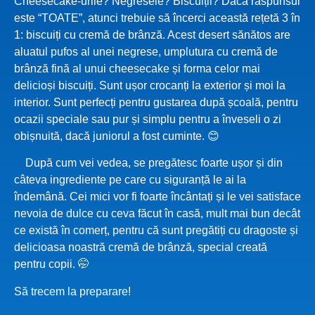
Cheesecake-urile? Negresele? Biscuiții? Dacă răspunsul
este “TOATE”, atunci trebuie să încerci această rețetă 3 în
1: biscuiți cu cremă de brânză. Acest desert sănătos are
aluatul pufos al unei negrese, umplutura cu cremă de
brânză fină al unui cheesecake și forma celor mai
delicioși biscuiți. Sunt ușor crocanți la exterior și moi la
interior. Sunt perfecți pentru gustarea după școală, pentru
ocazii speciale sau pur și simplu pentru a înveseli o zi
obișnuită, dacă juniorul a fost cuminte. 😊
După cum vei vedea, se pregătesc foarte ușor și din
câteva ingrediente pe care cu siguranță le ai la
îndemână. Cei mici vor fi foarte încântați și le vei satisface
nevoia de dulce cu ceva făcut în casă, mult mai bun decât
ce există în comerț, pentru că sunt pregătiți cu dragoste și
delicioasa noastră cremă de brânză, special creată
pentru copii. 🤭
Să trecem la preparare!