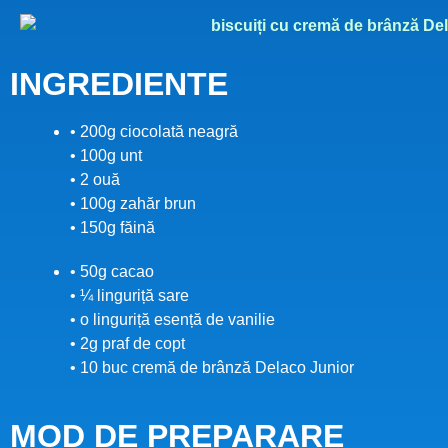
INGREDIENTE
• 200g ciocolată neagră
• 100g unt
• 2 ouă
• 100g zahăr brun
• 150g făină
• 50g cacao
• ¼ linguriță sare
• o linguriță esență de vanilie
• 2g praf de copt
• 10 buc cremă de brânză Delaco Junior
MOD DE PREPARARE