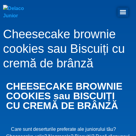
Cheesecake brownie
cookies sau Biscuiți cu
cremă de brânză
CHEESECAKE BROWNIE
COOKIES sau BISCUIȚI
CU CREMĂ DE BRÂNZĂ
Care sunt deserturile preferate ale juniorului tău?