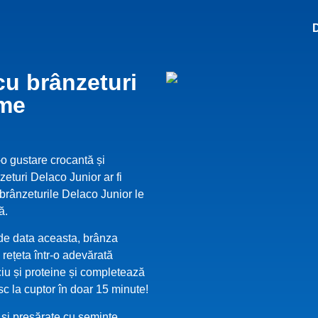
cu brânzeturi
ume
-o gustare crocantă și
eturi Delaco Junior ar fi
brânzeturile Delaco Junior le
ă.
 de data aceasta, brânza
ețeta într-o adevărată
ciu și proteine și completează
sc la cuptor în doar 15 minute!
r și presărate cu semințe