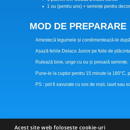
1 ou (pentru uns) + semințe pentru deco
MOD DE PREPARARE
Amestecă legumele și condimentează-le după
Așază feliile Delaco Junior pe foile de plăcin
Rulează bine, unge cu ou și presară semințe.
Pune-le la cuptor pentru 15 minute la 180°C, p
PS : pot fi savurate cu sos de roșii, iaurt sau so
Acest site web folosește cookie-uri