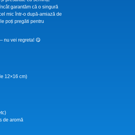
încât garantăm că o singură
 cel mic într-o după-amiază de
 le poți pregăti pentru
– nu vei regreta! 😋
i de 12×16 cm)
tc)
us de aromă