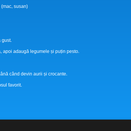
r (mac, susan)
 gust.
ta, apoi adaugă legumele și puțin pesto.
ână când devin aurii și crocante.
sul favorit.