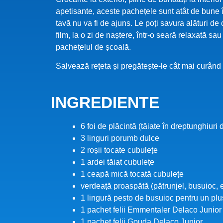
apetisante, aceste pachețele sunt atât de bune 
tavă nu va fi de ajuns. Le poți savura alături de
film, la o zi de naștere, într-o seară relaxată sau
pachețelul de școală.
Salvează rețeta și pregătește-le cât mai curând 
INGREDIENTE
6 foi de plăcintă (tăiate în dreptunghiur
3 linguri porumb dulce
2 roșii tocate cubulețe
1 ardei tăiat cubulețe
1 ceapă mică tocată cubulețe
verdeață proaspătă (pătrunjel, busuioc, e
1 lingură pesto de busuioc pentru un pl
1 pachet felii Emmentaler Delaco Junior
1 pachet felii Gouda Delaco Junior