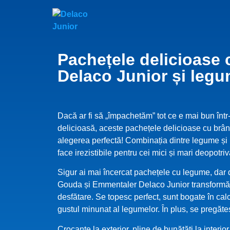
Pachețele delicioase 
Delaco Junior și leg
Dacă ar fi să „împachetăm” tot ce e mai bun într
delicioasă, aceste pachețele delicioase cu brânz
alegerea perfectă! Combinația dintre legume și 
face irezistibile pentru cei mici și mari deopotriv
Sigur ai mai încercat pachețele cu legume, dar
Gouda și Emmentaler Delaco Junior transformă r
desfătare. Se topesc perfect, sunt bogate în cal
gustul minunat al legumelor. În plus, se pregăte
Crocante la exterior, pline de bunătăți la interio