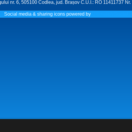
gului nr. 6, 505100 Codlea, jud. Brașov C.U.I.: RO 11411737 Nr.
Social media & sharing icons powered by
UltimatelySocial