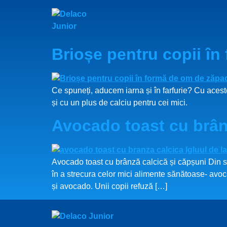
Brioșe pentru copii î
Ce spuneți, aducem iarna și în farfurie? Cu aces
și cu un plus de calciu pentru cei mici.
Avocado toast cu brân
Avocado toast cu brânză calcică și căpșuni Din ser
în a strecura celor mici alimente sănătoase- avoc
și avocado. Unii copii refuză […]