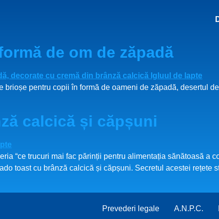
n formă de om de zăpadă
te brioșe pentru copii în formă de oameni de zăpadă, desertul d
ză calcică și căpșuni
ia “ce trucuri mai fac părinții pentru alimentația sănătoasă a co
ado toast cu brânză calcică și căpșuni. Secretul acestei rețete 
Prevederi legale
A.N.P.C.