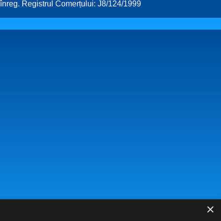
 înreg. Registrul Comerțului: J8/124/1999
×