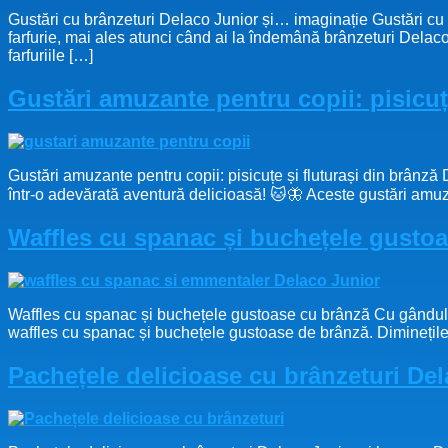
Gustări cu brânzeturi Delaco Junior și… imaginație Gustări cu 
farfurie, mai ales atunci când ai la îndemână brânzeturi Delaco
farfuriile […]
Gustări amuzante pentru copii: pisicuț
Gustări amuzante pentru copii: pisicuțe și fluturași din brânză D
într-o adevărată aventură delicioasă! 🐱🦋 Aceste gustări amuzan
Waffles cu spanac și buchețele gusto
Waffles cu spanac și buchețele gustoase cu brânză Cu gândul la
waffles cu spanac și buchețele gustoase de brânză. Diminețile
Pachețele delicioase cu brânzeturi De