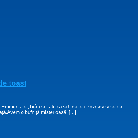
de toast
e, Emmentaler, brânză calcică și Ursuleți Poznași și se dă
eață.Avem o bufniță misterioasă, […]