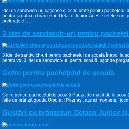
Idei de sandwich-uri sățioase și echilibrate pentru pachețelul 
pentru școală cu brânzeturi Delaco Junior. Aceste rețete sunt 
preferatele […]
3 idei de sandwich-uri pentru pachețel
3 idei de sandwich-uri pentru pachețelul de școală Înapoi la șc
pentru voi 3 idei de sandwich-uri pentru școală, ușor de pregăti
Gofre pentru pachețelul de școală
Gofre pentru pachețelul de școală Pauza de masă de la școală 
felie de brânză gouda Ursuleții Poznași, atunci momentul tocma
Gustări cu brânzeturi Delaco Junior ș