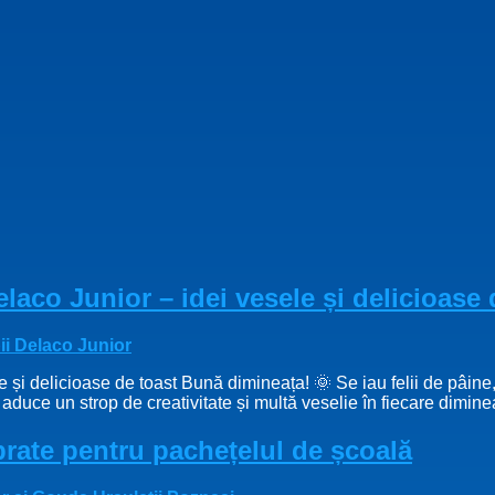
laco Junior – idei vesele și delicioase 
e și delicioase de toast Bună dimineața! 🌞 Se iau felii de pâin
aduce un strop de creativitate și multă veselie în fiecare dimin
ibrate pentru pachețelul de școală