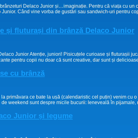
brânzeturi Delaco Junior și…imaginație. Pentru că viața cu un co
 Junior. Când vine vorba de gustări sau sandwich-uri pentru copii
e și fluturași din brânză Delaco Junior
elaco Junior Atenție, juniori! Pisicuțele curioase și fluturașii ju
te pentru copii nu doar că sunt creative, dar sunt și delicioase și
ase cu brânză
 primăvara ce bate la ușă (calendaristic cel puțin) venim cu o i
 de weekend sunt despre micile bucurii: leneveală în pijamale,
laco Junior și legume