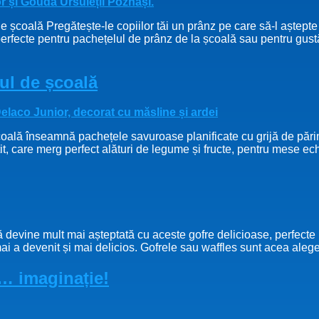
de școală Pregătește-le copiilor tăi un prânz pe care să-l aștept
perfecte pentru pachețelul de prânz de la școală sau pentru gustă
ul de școală
oală înseamnă pachețele savuroase planificate cu grijă de părinți 
t, care merg perfect alături de legume și fructe, pentru mese echi
devine mult mai așteptată cu aceste gofre delicioase, perfecte 
i a devenit și mai delicios. Gofrele sau waffles sunt acea aleg
i… imaginație!