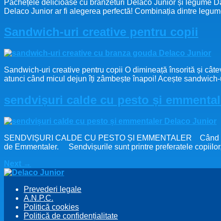
Pachețele delicioase cu brânzeturi Delaco Junior și legume Dac
Delaco Junior ar fi alegerea perfectă! Combinația dintre legume 
Sandwich-uri creative pentru copii
Sandwich-uri creative pentru copii O dimineață însorită și câte
atunci când micul dejun îți zâmbește înapoi! Acește sandwich-
sendvișuri calde cu pesto și emmental
SENDVIȘURI CALDE CU PESTO ȘI EMMENTALER Când ești în pană
de Emmentaler. Sendvișurile sunt printre preferatele copiilor, 
Next
→
Prevederi legale
A.N.P.C.
Politică cookies
Politică de confidențialitate