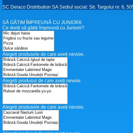
SC Delaco Distribution SA Sediul social: Str. Targului nr. 6, 
SĂ GĂTIM ÎMPREUNĂ CU JUNIORII
Ce doriți să gătiți împreună cu Juniorii?
Alegeți produsele de care aveți nevoie.
Alegeți produsul de care aveți nevoie.
Alegeți produsele de care aveți nevoie.