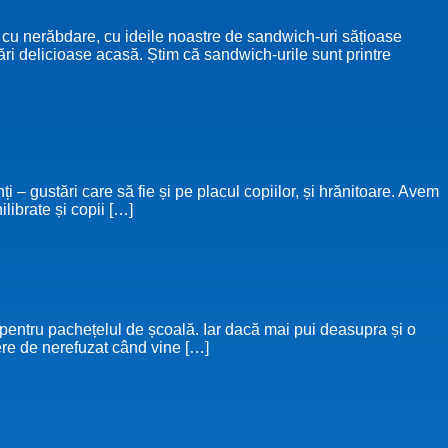
e cu nerăbdare, cu ideile noastre de sandwich-uri sățioase
ri delicioase acasă. Știm că sandwich-urile sunt printre
– gustări care să fie și pe placul copiilor, și hrănitoare. Avem
librate și copii […]
pentru pachețelul de școală. Iar dacă mai pui deasupra și o
ere de nerefuzat când vine […]