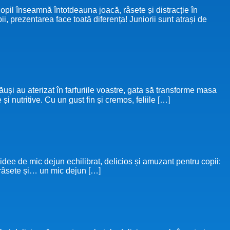
pil înseamnă întotdeauna joacă, râsete și distracție în
, prezentarea face toată diferența! Juniorii sunt atrași de
căuși au aterizat în farfuriile voastre, gata să transforme masa
 nutritive. Cu un gust fin și cremos, feliile […]
dee de mic dejun echilibrat, delicios și amuzant pentru copii:
 râsete și… un mic dejun […]