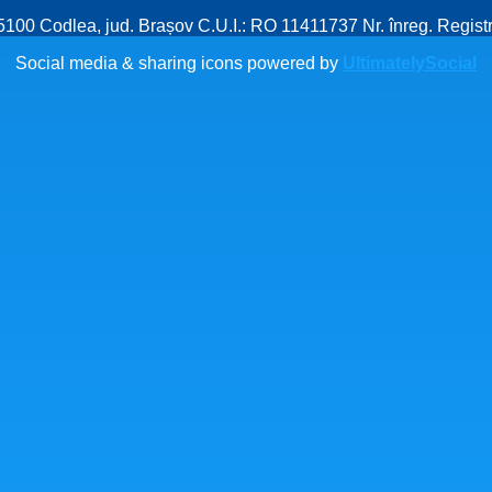
505100 Codlea, jud. Brașov C.U.I.: RO 11411737 Nr. înreg. Regis
Social media & sharing icons powered by
UltimatelySocial