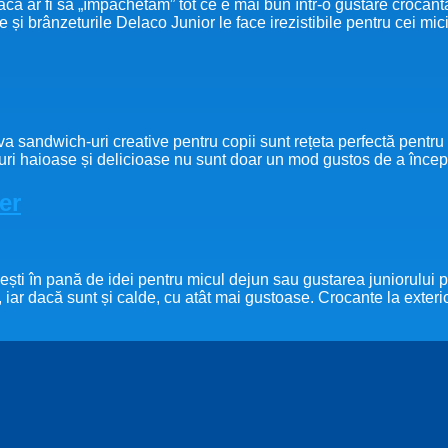
ă ar fi să „împachetăm” tot ce e mai bun într-o gustare crocantă
și brânzeturile Delaco Junior le face irezistibile pentru cei mic
va sandwich-uri creative pentru copii sunt rețeta perfectă pentru
uri haioase și delicioase nu sunt doar un mod gustos de a începe
er
 de idei pentru micul dejun sau gustarea juniorului pentru 
iar dacă sunt și calde, cu atât mai gustoase. Crocante la exterio