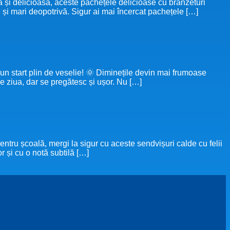
 și delicioasă, aceste pachețele delicioase cu brânzeturi
i și mari deopotrivă. Sigur ai mai încercat pachețele […]
 un start plin de veselie! 🌞 Diminețile devin mai frumoase
 ziua, dar se pregătesc și ușor. Nu […]
școală, mergi la sigur cu aceste sendvișuri calde cu felii
r și cu o notă subtilă […]