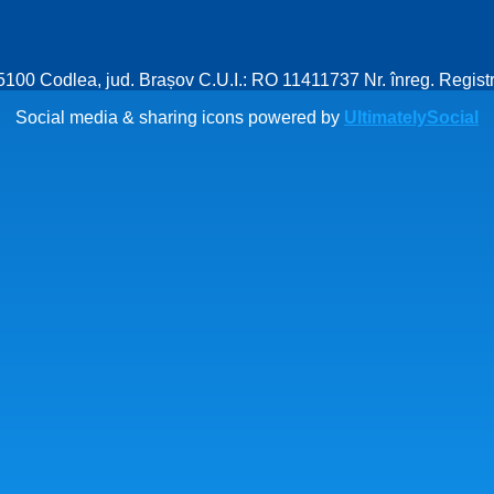
505100 Codlea, jud. Brașov C.U.I.: RO 11411737 Nr. înreg. Regis
Social media & sharing icons powered by
UltimatelySocial