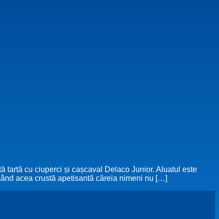
tă tartă cu ciuperci și cașcaval Delaco Junior. Aluatul este
rmând acea crustă apetisantă căreia nimeni nu […]