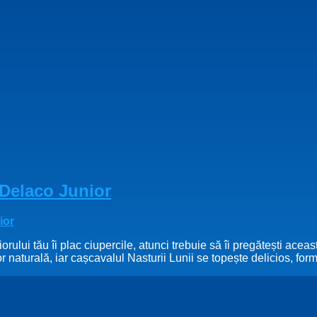
 Delaco Junior
ului tău îi plac ciupercile, atunci trebuie să îi pregătești aceas
r naturală, iar cașcavalul Nasturii Lunii se topește delicios, fo