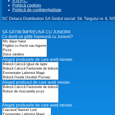
A.N.P.C.
Politică cookies
Politică de confidențialitate
SC Delaco Distribution SA Sediul social: Str. Targului nr. 6, 
SĂ GĂTIM ÎMPREUNĂ CU JUNIORII
Ce doriți să gătiți împreună cu Juniorii?
Alegeți produsele de care aveți nevoie.
Alegeți produsul de care aveți nevoie.
Alegeți produsele de care aveți nevoie.