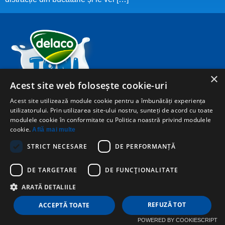
×
Acest site web folosește cookie-uri
Acest site utilizează module cookie pentru a îmbunătăți experiența
utilizatorului. Prin utilizarea site-ului nostru, sunteți de acord cu toate
Prevederi legale
A.N.P.C.
Politică cookies
modulele cookie în conformitate cu Politica noastră privind modulele
cookie.
Află mai multe
Politică de confidențialitate
STRICT NECESARE
DE PERFORMANȚĂ
SC Delaco Distribution SA Sediul social: Str. Targului nr. 6,
505100 Codlea, jud. Brașov C.U.I.: RO 11411737 Nr. înreg.
DE TARGETARE
DE FUNCŢIONALITATE
Registrul Comerțului: J8/124/1999
ARATĂ DETALIILE
Social media & sharing icons powered by
UltimatelySocial
REFUZĂ TOT
ACCEPTĂ TOATE
POWERED BY COOKIESCRIPT