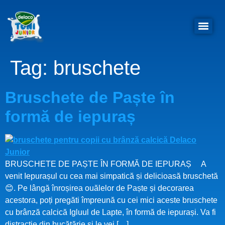
Tag:
bruschete
Bruschete de Paște în
formă de iepuraș
BRUSCHETE DE PAȘTE ÎN FORMĂ DE IEPURAȘ A
venit Iepurașul cu cea mai simpatică și delicioasă bruschetă
😊. Pe lângă înroșirea ouălelor de Paște și decorarea
acestora, poți pregăti împreună cu cei mici aceste bruschete
cu brânză calcică Igluul de Lapte, în formă de iepurași. Va fi
distracție din bucătărie și le vei […]