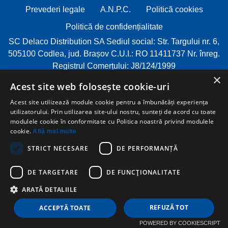
Prevederi legale
A.N.P.C.
Politică cookies
Politică de confidențialitate
SC Delaco Distribution SA Sediul social: Str. Targului nr. 6,
505100 Codlea, jud. Brașov C.U.I.: RO 11411737 Nr. înreg.
Registrul Comerțului: J8/124/1999
×
Acest site web folosește cookie-uri
Social media & sharing icons powered by
UltimatelySocial
Acest site utilizează module cookie pentru a îmbunătăți experiența
utilizatorului. Prin utilizarea site-ului nostru, sunteți de acord cu toate
modulele cookie în conformitate cu Politica noastră privind modulele
cookie.
Află mai multe
STRICT NECESARE
DE PERFORMANȚĂ
DE TARGETARE
DE FUNCŢIONALITATE
ARATĂ DETALIILE
REFUZĂ TOT
ACCEPTĂ TOATE
POWERED BY COOKIESCRIPT