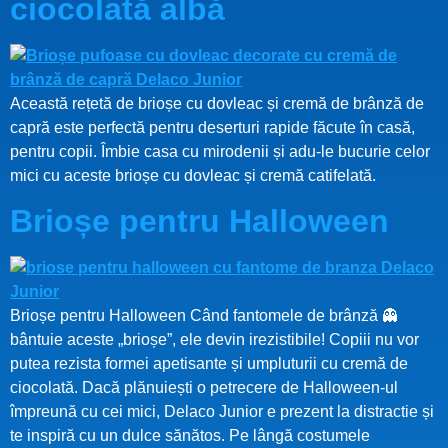
ciocolată albă
Această rețetă de brioșe cu dovleac și cremă de brânză de
capră este perfectă pentru deserturi rapide făcute în casă,
pentru copii. Îmbie casa cu mirodenii și adu-le bucurie celor
mici cu aceste brioșe cu dovleac și cremă catifelată.
Brioșe pentru Halloween
Brioșe pentru Halloween Când fantomele de brânză 👻
bântuie aceste „brioșe”, ele devin irezistibile! Copiii nu vor
putea rezista formei apetisante și umpluturii cu cremă de
ciocolată. Dacă plănuiești o petrecere de Halloween-ul
împreună cu cei mici, Delaco Junior e prezent la distractie și
te inspiră cu un dulce sănătos. Pe lângă costumele