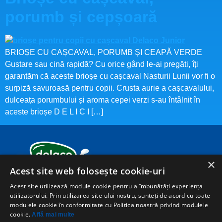
porumb și cepșoară
BRIOȘE CU CAȘCAVAL, PORUMB ȘI CEAPĂ VERDE
Gustare sau cină rapidă? Cu orice gând le-ai pregăti, îți
garantăm că aceste brioșe cu cașcaval Nasturii Lunii vor fi o
surpiză savuroasă pentru copii. Crusta aurie a cașcavalului,
dulceața porumbului și aroma cepei verzi s-au întâlnit în
aceste brioșe D E L I C I […]
×
Acest site web folosește cookie-uri
Acest site utilizează module cookie pentru a îmbunătăți experiența
utilizatorului. Prin utilizarea site-ului nostru, sunteți de acord cu toate
modulele cookie în conformitate cu Politica noastră privind modulele
cookie.
Află mai multe