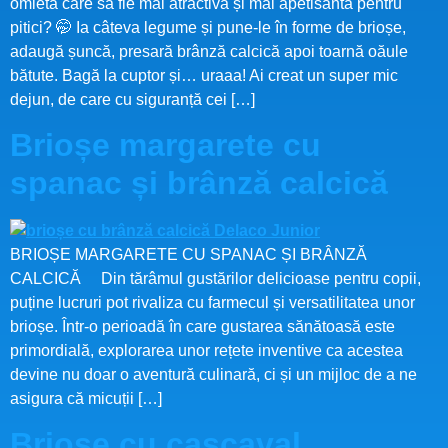
omletă care să fie mai atractivă și mai apetisantă pentru
pitici? 🤭 Ia câteva legume și pune-le în forme de brioșe,
adaugă șuncă, presară brânză calcică apoi toarnă oăule
bătute. Bagă la cuptor și… uraaa! Ai creat un super mic
dejun, de care cu siguranță cei […]
Brioșe margarete cu
spanac și brânză calcică
BRIOȘE MARGARETE CU SPANAC ȘI BRÂNZĂ
CALCICĂ Din tărâmul gustărilor delicioase pentru copii,
puține lucruri pot rivaliza cu farmecul și versatilitatea unor
brioșe. Într-o perioadă în care gustarea sănătoasă este
primordială, explorarea unor rețete inventive ca acestea
devine nu doar o aventură culinară, ci și un mijloc de a ne
asigura că micuții […]
Brioșe cu cașcaval,