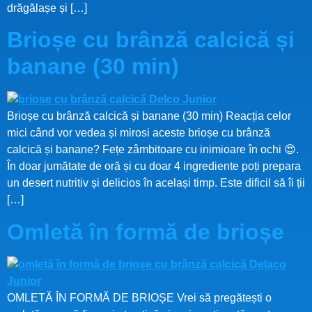
drăgălașe și […]
Brioșe cu brânză calcică și
banane (30 min)
Brioșe cu brânză calcică și banane (30 min) Reacția celor
mici când vor vedea și mirosi aceste brioșe cu brânză
calcică și banane? Fețe zâmbitoare cu inimioare în ochi 😍.
În doar jumătate de oră și cu doar 4 ingrediente poți prepara
un desert nutritiv și delicios în același timp. Este dificil să îi ții
[…]
Omletă în formă de brioșe
OMLETĂ ÎN FORMĂ DE BRIOȘE Vrei să pregătești o